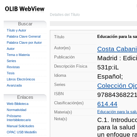
Detalles del Título
Buscar
Título y Autor
Educación para la sa
Palabra Clave General
Título
Palabra Clave por Autor
Costa Cabanil
Autor(es)
Autor
Tema o Materia
Madrid : Edic
Publicación
Series
531p:iL
Descripción Física
Revistas
Tesis
Español;
Idioma
Libros Electrónicos
Colección Ojo
Series
Avanzada
9788436822
ISBN
Enlaces
614.44
Clasificación(es)
Web Biblioteca
Normatividad
Educación para la sal
Materia(s)
Préstamo
C.1. Introduc
Nota(s)
Interbibliotecario
para la salud
Manual Solicitudes
OPAC USB Medellín
un enfoque ra