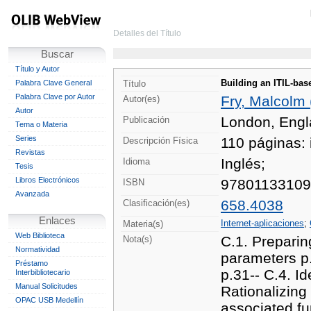
Detalles del Título
Buscar
Título y Autor
Building an ITIL-bas
Palabra Clave General
Título
Palabra Clave por Autor
Fry, Malcolm 
Autor(es)
Autor
London, Engla
Publicación
Tema o Materia
Series
110 páginas: 
Descripción Física
Revistas
Inglés;
Idioma
Tesis
Libros Electrónicos
9780113310
ISBN
Avanzada
658.4038
Clasificación(es)
Enlaces
Internet-aplicaciones
;
Materia(s)
Web Biblioteca
C.1. Preparin
Nota(s)
Normatividad
parameters p.
Préstamo
p.31-- C.4. I
Interbibliotecario
Manual Solicitudes
Rationalizing
OPAC USB Medellín
associated fu