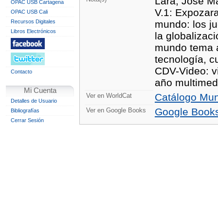
Lara, José Ma
OPAC USB Cartagena
V.1: Expozara
OPAC USB Cali
Recursos Digitales
mundo: los ju
Libros Electrónicos
la globalizaci
mundo tema a 
tecnología, c
CDV-Video: vi
Contacto
año multimedi
Mi Cuenta
Catálogo Mun
Ver en WorldCat
Detalles de Usuario
Google Book
Ver en Google Books
Bibliografías
Cerrar Sesión