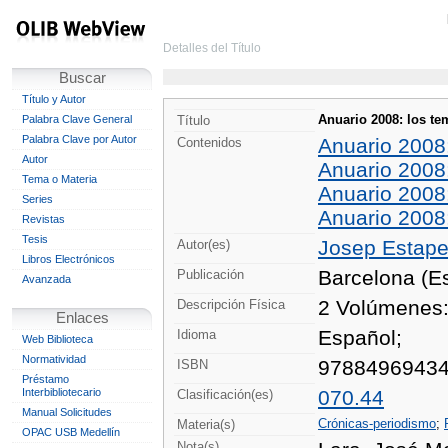
Detalles del Título
Buscar
Título y Autor
Anuario 2008: los te
Palabra Clave General
Título
Palabra Clave por Autor
Anuario 2008
Contenidos
Autor
Anuario 2008:
Tema o Materia
Anuario 2008:
Series
Anuario 2008:
Revistas
Tesis
Josep Estape,
Autor(es)
Libros Electrónicos
Barcelona (E
Publicación
Avanzada
2 Volúmenes: 
Descripción Física
Enlaces
Español;
Idioma
Web Biblioteca
Normatividad
9788496943
ISBN
Préstamo
Interbibliotecario
070.44
Clasificación(es)
Manual Solicitudes
Crónicas-periodismo
;
Materia(s)
OPAC USB Medellín
Nota(s)