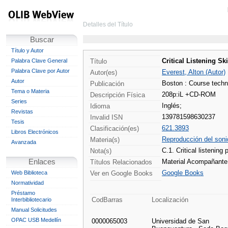
Detalles del Título
Buscar
Título y Autor
Critical Listening Sk
Palabra Clave General
Título
Palabra Clave por Autor
Everest, Alton (Autor)
Autor(es)
Autor
Boston : Course techn
Publicación
Tema o Materia
208p:iL +CD-ROM
Descripción Física
Series
Inglés;
Idioma
Revistas
139781598630237
Invalid ISN
Tesis
621.3893
Clasificación(es)
Libros Electrónicos
Reproducción del sonid
Materia(s)
Avanzada
C.1. Critical listening
Nota(s)
Enlaces
Material Acompañant
Títulos Relacionados
Google Books
Web Biblioteca
Ver en Google Books
Normatividad
Préstamo
CodBarras
Localización
Interbibliotecario
Manual Solicitudes
OPAC USB Medellín
0000065003
Universidad de San