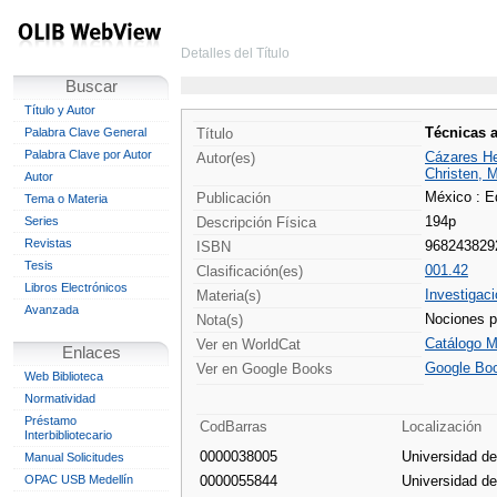
Detalles del Título
Buscar
Título y Autor
Técnicas a
Palabra Clave General
Título
Palabra Clave por Autor
Cázares He
Autor(es)
Christen, M
Autor
México : Ed
Publicación
Tema o Materia
194p
Series
Descripción Física
Revistas
968243829
ISBN
Tesis
001.42
Clasificación(es)
Libros Electrónicos
Investigaci
Materia(s)
Avanzada
Nociones pr
Nota(s)
Catálogo M
Ver en WorldCat
Enlaces
Google Bo
Ver en Google Books
Web Biblioteca
Normatividad
Préstamo
CodBarras
Localización
Interbibliotecario
0000038005
Universidad d
Manual Solicitudes
OPAC USB Medellín
0000055844
Universidad d