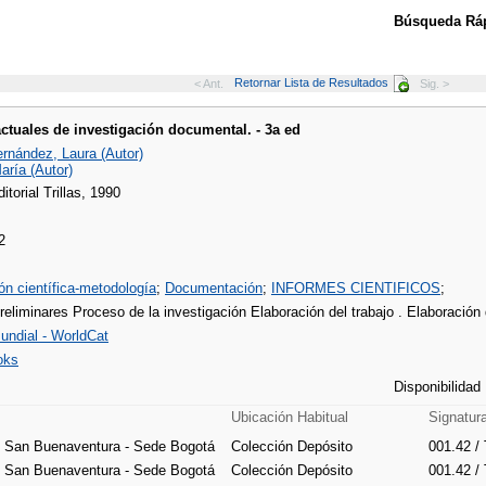
Búsqueda Ráp
Retornar Lista de Resultados
< Ant.
Sig. >
ctuales de investigación documental. - 3a ed
rnández, Laura (Autor)
aría (Autor)
itorial Trillas, 1990
2
ón científica-metodología
;
Documentación
;
INFORMES CIENTIFICOS
;
eliminares Proceso de la investigación Elaboración del trabajo . Elaboración d
undial - WorldCat
oks
Disponibilidad
Ubicación Habitual
Signatur
e San Buenaventura - Sede Bogotá
Colección Depósito
001.42 /
e San Buenaventura - Sede Bogotá
Colección Depósito
001.42 /