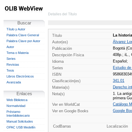
Detalles del Título
Buscar
Título y Autor
La histori
Palabra Clave General
Título
Palabra Clave por Autor
Álvarez Lo
Autor(es)
Autor
Bogotá (Col
Publicación
Tema o Materia
408p.; iL.,
Descripción Física
Series
Español;
Idioma
Revistas
Estudio de 
Series
Tesis
958683034
ISBN
Libros Electrónicos
341.01
Clasificación(es)
Avanzada
Derecho int
Materia(s)
Enlaces
1. La antig
Nota(s)
primera Gue
Web Biblioteca
Catálogo M
Ver en WorldCat
Normatividad
Google Bo
Ver en Google Books
Préstamo
Interbibliotecario
Manual Solicitudes
CodBarras
Localización
OPAC USB Medellín