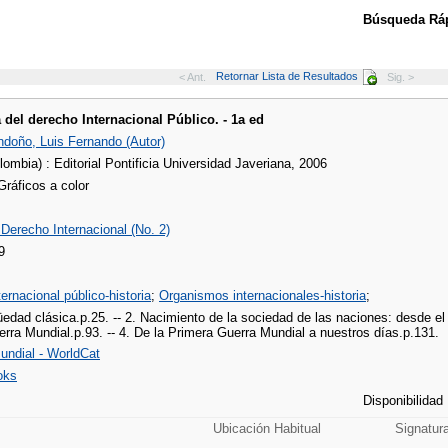
Búsqueda Ráp
Retornar Lista de Resultados
< Ant.
Sig. >
a del derecho Internacional Público. - 1a ed
ndoño, Luis Fernando (Autor)
ombia) : Editorial Pontificia Universidad Javeriana, 2006
 Gráficos a color
Derecho Internacional (No. 2)
9
ernacional público-historia
;
Organismos internacionales-historia
;
üedad clásica.p.25. -- 2. Nacimiento de la sociedad de las naciones: desde el 
rra Mundial.p.93. -- 4. De la Primera Guerra Mundial a nuestros días.p.131.
undial - WorldCat
oks
Disponibilidad
Ubicación Habitual
Signatur