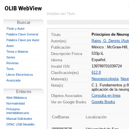
Detalles del Título
Buscar
Título y Autor
Principios de Neuro
Palabra Clave General
Título
Palabra Clave por Autor
Rains, G. Dennis (Aut
Autor(es)
Autor
México : McGraw-Hill,
Publicación
Tema o Materia
533p:iL
Descripción Física
Series
Español;
Idioma
Revistas
139789701039724
Invalid ISN
Tesis
612.8
Clasificación(es)
Libros Electrónicos
Neuropsicología
;
Neuro
Materia(s)
Avanzada
C.1. Fundamentos p.89
Nota(s)
aplicación de la neur
Enlaces
Consulta en linea
Objetos Asociados
Web Biblioteca
Google Books
Ver en Google Books
Normatividad
Préstamo
Interbibliotecario
CodBarras
Localización
Manual Solicitudes
OPAC USB Medellín