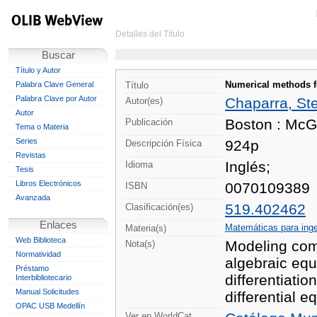
Detalles del Título
Buscar
Título y Autor
Numerical methods fo
Palabra Clave General
Título
Palabra Clave por Autor
Chaparra, Ste
Autor(es)
Autor
Boston : McG
Publicación
Tema o Materia
Series
924p
Descripción Física
Revistas
Inglés;
Idioma
Tesis
Libros Electrónicos
0070109389
ISBN
Avanzada
519.402462
Clasificación(es)
Enlaces
Matemáticas para inge
Materia(s)
Web Biblioteca
Modeling comp
Nota(s)
Normatividad
algebraic equ
Préstamo
differentiatio
Interbibliotecario
Manual Solicitudes
differential e
OPAC USB Medellín
Ver en WorldCat