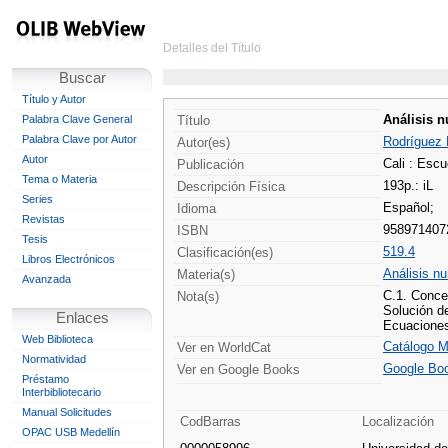
Detalles del Título
Buscar
Título y Autor
Análisis n
Palabra Clave General
Título
Palabra Clave por Autor
Rodríguez 
Autor(es)
Autor
Cali : Escu
Publicación
Tema o Materia
193p.: iL
Descripción Física
Series
Español;
Idioma
Revistas
958971407
ISBN
Tesis
519.4
Clasificación(es)
Libros Electrónicos
Análisis n
Materia(s)
Avanzada
C.1. Conce
Nota(s)
Solución de
Enlaces
Ecuaciones
Web Biblioteca
Catálogo M
Ver en WorldCat
Normatividad
Google Bo
Ver en Google Books
Préstamo
Interbibliotecario
Manual Solicitudes
CodBarras
Localización
OPAC USB Medellín