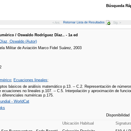
Búsqueda Ráp
Retornar Lista de Resultados
< Ant.
Sig. >
umérico / Oswaldo Rodríguez Díaz.. - 1a ed
Díaz, Oswaldo (Autor)
ela Militar de Aviación Marco Fidel Suárez, 2003
2
umérico
;
Ecuaciones lineales
;
ptos básicos de análisis matemático p.13. -- C.2. Representación de números 
 ecuaciones no lineales p.107. -- C.5. Interpolación y aproximación de funcion
 diferenciales numéricas p.175.
undial - WorldCat
oks
Disponibilidad
Ubicación Habitual
Signatur