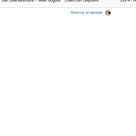
e San Buenaventura - Sede Bogotá
Colección Depósito
519.4 / 
Reservar un ejemplar