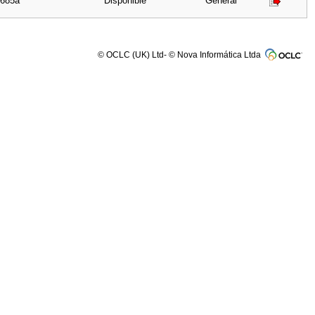
R685a
Disponible
General
© OCLC (UK) Ltd- © Nova Informática Ltda