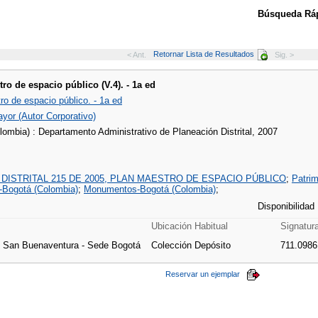
Búsqueda Ráp
Retornar Lista de Resultados
< Ant.
Sig. >
ro de espacio público (V.4). - 1a ed
ro de espacio público. - 1a ed
yor (Autor Corporativo)
lombia) : Departamento Administrativo de Planeación Distrital, 2007
DISTRITAL 215 DE 2005, PLAN MAESTRO DE ESPACIO PÚBLICO
;
Patrim
a-Bogotá (Colombia)
;
Monumentos-Bogotá (Colombia)
;
Disponibilidad
Ubicación Habitual
Signatur
e San Buenaventura - Sede Bogotá
Colección Depósito
711.0986
Reservar un ejemplar