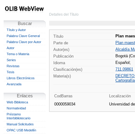
Detalles del Título
Buscar
Título y Autor
Plan maest
Palabra Clave General
Título
Palabra Clave por Autor
Plan maest
Parte de
Autor
Alcaldía Ma
Autor(es)
Tema o Materia
Bogotá (Co
Publicación
Series
Español;
Idioma
Revistas
711.09861
Clasificación(es)
Tesis
DECRETO 
Materia(s)
Libros Electrónicos
Cartografí
Avanzada
Enlaces
CodBarras
Localización
Web Biblioteca
0000059034
Universidad d
Normatividad
Préstamo
Interbibliotecario
Manual Solicitudes
OPAC USB Medellín