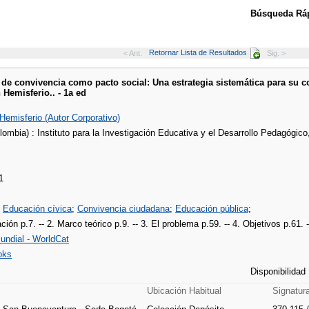
Búsqueda Ráp
Retornar Lista de Resultados
< Ant.
Sig. >
de convivencia como pacto social: Una estrategia sistemática para su co
Hemisferio.. - 1a ed
Hemisferio (Autor Corporativo)
ombia) : Instituto para la Investigación Educativa y el Desarrollo Pedagógic
1
;
Educación cívica
;
Convivencia ciudadana
;
Educación pública
;
ción p.7. -- 2. Marco teórico p.9. -- 3. El problema p.59. -- 4. Objetivos p.61. -
undial - WorldCat
oks
Disponibilidad
Ubicación Habitual
Signatur