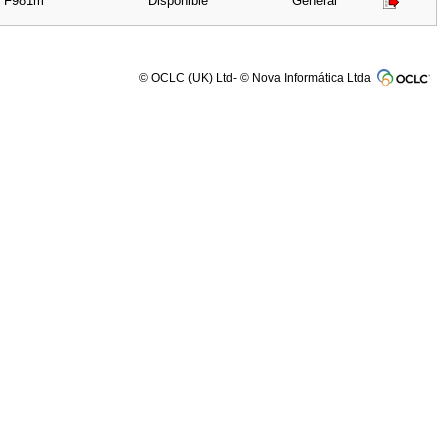
/ F981m
Disponible
General
© OCLC (UK) Ltd- © Nova Informática Ltda