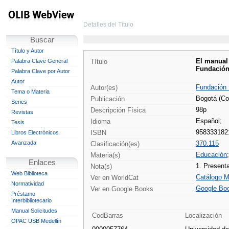
Detalles del Título
Buscar
Título y Autor
El manual 
Palabra Clave General
Título
Fundación 
Palabra Clave por Autor
Autor
Fundación 
Autor(es)
Tema o Materia
Bogotá (Col
Publicación
Series
98p
Descripción Física
Revistas
Español;
Idioma
Tesis
958333182
ISBN
Libros Electrónicos
Avanzada
370.115
Clasificación(es)
Educación
Materia(s)
Enlaces
1. Presenta
Nota(s)
Web Biblioteca
Catálogo M
Ver en WorldCat
Normatividad
Google Bo
Ver en Google Books
Préstamo
Interbibliotecario
Manual Solicitudes
CodBarras
Localización
OPAC USB Medellín