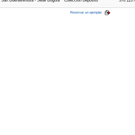
e San Buenaventura - Sede Bogotá
Colección Depósito
370.115 
Reservar un ejemplar