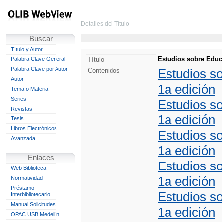
Detalles del Título
Buscar
Título y Autor
Estudios sobre Educ
Palabra Clave General
Título
Palabra Clave por Autor
Estudios so
Contenidos
Autor
1a edición
Tema o Materia
Series
Estudios so
Revistas
1a edición
Tesis
Libros Electrónicos
Estudios so
Avanzada
1a edición
Enlaces
Estudios so
Web Biblioteca
1a edición
Normatividad
Préstamo
Estudios so
Interbibliotecario
Manual Solicitudes
1a edición
OPAC USB Medellín