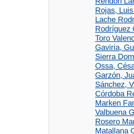
Rendón Lar
Rojas, Luis
Lache Rodr
Rodríguez O
Toro Valenc
Gaviria, Gu
Sierra Domí
Ossa, César
Garzón, Ju
Sánchez, Vi
Córdoba Re
Marken Far
Valbuena Ga
Rosero Mant
Matallana 