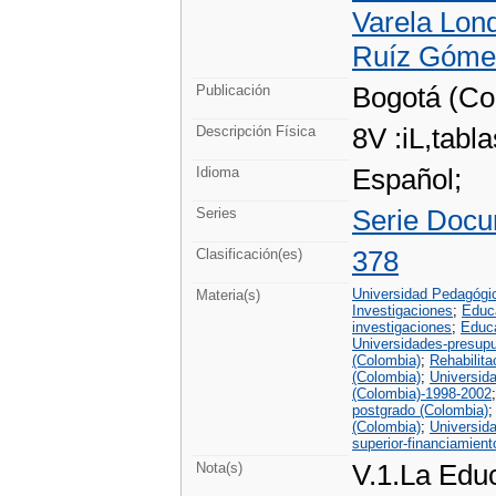
Varela Lond
Ruíz Gómez
Bogotá (Col
Publicación
8V :iL,tabla
Descripción Física
Español;
Idioma
Serie Docu
Series
378
Clasificación(es)
Universidad Pedagógi
Materia(s)
Investigaciones
;
Educa
investigaciones
;
Educ
Universidades-presup
(Colombia)
;
Rehabilita
(Colombia)
;
Universid
(Colombia)-1998-2002
postgrado (Colombia)
(Colombia)
;
Universid
superior-financiamient
V.1.La Educ
Nota(s)