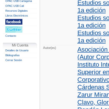
Estudios so
OPAC USB Cartagena
OPAC USB Cali
1a edición
Recursos Digitales
Libros Electrónicos
Estudios so
1a edición
Estudios so
Contacto
1a edición
Mi Cuenta
Asociación
Autor(es)
Detalles de Usuario
(Autor Corp
Bibliografías
Cerrar Sesión
Instituto I
Superior en
Corporativ
Cárdenas S
Zarur Mira
Clavo, Glor