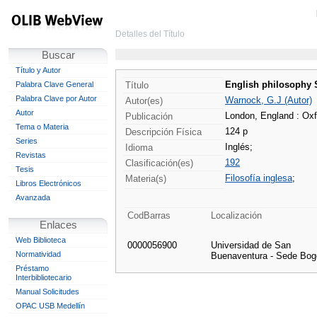
Detalles del Título
Buscar
Título y Autor
English philosophy S
Palabra Clave General
Título
Palabra Clave por Autor
Warnock, G.J (Autor)
Autor(es)
Autor
London, England : Oxf
Publicación
Tema o Materia
124 p
Descripción Física
Series
Inglés;
Idioma
Revistas
192
Clasificación(es)
Tesis
Filosofía inglesa
;
Materia(s)
Libros Electrónicos
Avanzada
CodBarras
Localización
Enlaces
Web Biblioteca
0000056900
Universidad de San
Normatividad
Buenaventura - Sede Bog
Préstamo
Interbibliotecario
Manual Solicitudes
OPAC USB Medellín