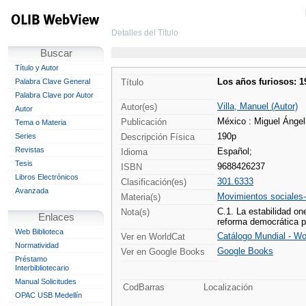
Detalles del Título
Buscar
Título y Autor
Los años furiosos: 19
Palabra Clave General
Título
Palabra Clave por Autor
Villa, Manuel (Autor)
Autor(es)
Autor
México : Miguel Ángel
Publicación
Tema o Materia
190p
Series
Descripción Física
Revistas
Español;
Idioma
Tesis
9688426237
ISBN
Libros Electrónicos
301.6333
Clasificación(es)
Avanzada
Movimientos sociales
Materia(s)
C.1. La estabilidad on
Nota(s)
Enlaces
reforma democrática p
Web Biblioteca
Catálogo Mundial - Wo
Ver en WorldCat
Normatividad
Google Books
Ver en Google Books
Préstamo
Interbibliotecario
Manual Solicitudes
CodBarras
Localización
OPAC USB Medellín