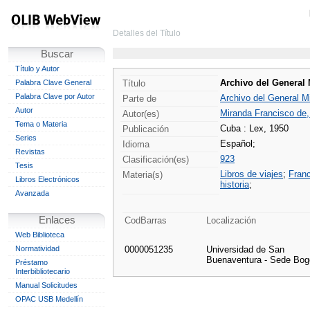
Detalles del Título
Buscar
Título y Autor
Archivo del General 
Palabra Clave General
Título
Palabra Clave por Autor
Archivo del General M
Parte de
Autor
Miranda Francisco de,
Autor(es)
Tema o Materia
Cuba : Lex, 1950
Publicación
Series
Español;
Idioma
Revistas
923
Clasificación(es)
Tesis
Libros de viajes
;
Franc
Materia(s)
Libros Electrónicos
historia
;
Avanzada
Enlaces
CodBarras
Localización
Web Biblioteca
Normatividad
0000051235
Universidad de San
Buenaventura - Sede Bog
Préstamo
Interbibliotecario
Manual Solicitudes
OPAC USB Medellín