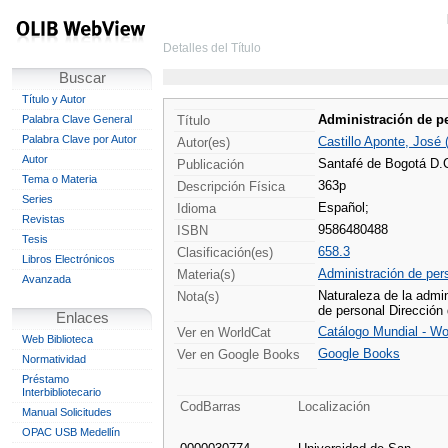
Detalles del Título
Buscar
Título y Autor
Administración de p
Palabra Clave General
Título
Palabra Clave por Autor
Castillo Aponte, José 
Autor(es)
Autor
Santafé de Bogotá D.C
Publicación
Tema o Materia
363p
Descripción Física
Series
Español;
Idioma
Revistas
9586480488
ISBN
Tesis
658.3
Clasificación(es)
Libros Electrónicos
Administración de per
Materia(s)
Avanzada
Naturaleza de la admi
Nota(s)
de personal Dirección 
Enlaces
Catálogo Mundial - Wo
Ver en WorldCat
Web Biblioteca
Google Books
Ver en Google Books
Normatividad
Préstamo
Interbibliotecario
CodBarras
Localización
Manual Solicitudes
OPAC USB Medellín