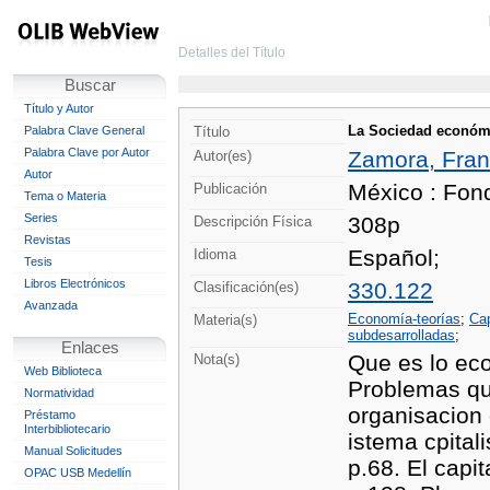
Detalles del Título
Buscar
Título y Autor
La Sociedad económic
Palabra Clave General
Título
Palabra Clave por Autor
Zamora, Fran
Autor(es)
Autor
México : Fon
Publicación
Tema o Materia
Series
308p
Descripción Física
Revistas
Español;
Idioma
Tesis
Libros Electrónicos
330.122
Clasificación(es)
Avanzada
Economía-teorías
;
Cap
Materia(s)
subdesarrolladas
;
Enlaces
Que es lo eco
Nota(s)
Web Biblioteca
Problemas qu
Normatividad
organisacion 
Préstamo
Interbibliotecario
istema cpitali
Manual Solicitudes
p.68. El capi
OPAC USB Medellín