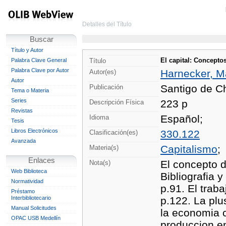
Detalles del Título
Buscar
Título y Autor
El capital: Concepto
Palabra Clave General
Título
Palabra Clave por Autor
Harnecker, Ma
Autor(es)
Autor
Santigo de Ch
Publicación
Tema o Materia
Series
223 p
Descripción Física
Revistas
Español;
Idioma
Tesis
Libros Electrónicos
330.122
Clasificación(es)
Avanzada
Capitalismo
;
Materia(s)
Enlaces
El concepto d
Nota(s)
Web Biblioteca
Bibliografia 
Normatividad
p.91. El traba
Préstamo
Interbibliotecario
p.122. La plu
Manual Solicitudes
la economia c
OPAC USB Medellín
produccion en