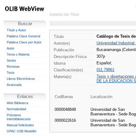
Detalles del Título
Buscar
Título y Autor
Catálogo de Tesis de
Palabra Clave General
Título
Palabra Clave por Autor
Universidad Industrial
Autor(es)
Autor
Bucaramanga (Colombia
Publicación
Tema o Materia
307p
Descripción Física
Series
Español;
Idioma
Revistas
011.79861
Clasificación(es)
Tesis
Tesis y disertaciones
Materia(s)
Libros Electrónicos
DE LA EDUCACION 
Avanzada
Enlaces
CodBarras
Localización
Web Biblioteca
Normatividad
0000048848
Universidad de San
Buenaventura - Sede Bog
Préstamo
Interbibliotecario
0000022616
Universidad de San
Buenaventura - Sede Bog
Manual Solicitudes
OPAC USB Medellín