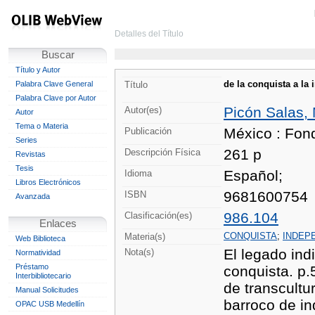
Detalles del Título
Buscar
Título y Autor
de la conquista a la 
Palabra Clave General
Título
Palabra Clave por Autor
Picón Salas, 
Autor(es)
Autor
Tema o Materia
México : Fon
Publicación
Series
261 p
Descripción Física
Revistas
Tesis
Español;
Idioma
Libros Electrónicos
9681600754
ISBN
Avanzada
986.104
Clasificación(es)
Enlaces
CONQUISTA
;
INDEP
Materia(s)
Web Biblioteca
El legado indi
Nota(s)
Normatividad
Préstamo
conquista. p.
Interbibliotecario
de transcultur
Manual Solicitudes
barroco de in
OPAC USB Medellín