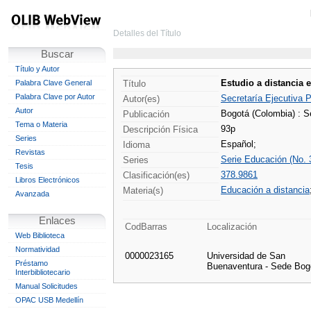
Detalles del Título
Buscar
Título y Autor
Estudio a distancia 
Palabra Clave General
Título
Palabra Clave por Autor
Secretaría Ejecutiva 
Autor(es)
Autor
Bogotá (Colombia) : 
Publicación
Tema o Materia
93p
Descripción Física
Series
Español;
Idioma
Revistas
Serie Educación (No. 
Series
Tesis
378.9861
Clasificación(es)
Libros Electrónicos
Educación a distancia
Materia(s)
Avanzada
Enlaces
CodBarras
Localización
Web Biblioteca
Normatividad
0000023165
Universidad de San
Préstamo
Buenaventura - Sede Bog
Interbibliotecario
Manual Solicitudes
OPAC USB Medellín