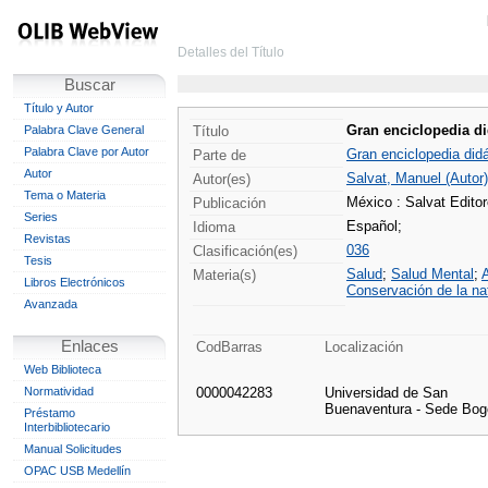
Detalles del Título
Buscar
Título y Autor
Gran enciclopedia did
Palabra Clave General
Título
Palabra Clave por Autor
Gran enciclopedia didá
Parte de
Autor
Salvat, Manuel (Autor)
Autor(es)
Tema o Materia
México : Salvat Edito
Publicación
Series
Español;
Idioma
Revistas
036
Clasificación(es)
Tesis
Salud
;
Salud Mental
;
Materia(s)
Libros Electrónicos
Conservación de la na
Avanzada
Enlaces
CodBarras
Localización
Web Biblioteca
Normatividad
0000042283
Universidad de San
Buenaventura - Sede Bog
Préstamo
Interbibliotecario
Manual Solicitudes
OPAC USB Medellín