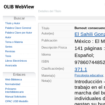
Detalles del Título
Buscar
Título y Autor
Burnout: consecuenci
Palabra Clave General
Título
Palabra Clave por Autor
El Sahili Gonz
Autor(es)
Autor
México : El 
Publicación
Tema o Materia
Series
141 páginas :
Descripción Física
Revistas
Español;
Idioma
Tesis
Libros Electrónicos
9786074485
ISBN
Avanzada
371.1
Clasificación(es)
Enlaces
Psicología educativa
;
Materia(s)
Web Biblioteca
Introducción 
Nota(s)
Normatividad
trabajo en el
Préstamo
marcha del bu
Interbibliotecario
Manual Solicitudes
individuales 
OPAC USB Medellín
gestan su bur