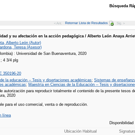
Búsqueda Ráp
Retornar Lista de Resultados
< Ant.
Sig. >
idad y su afectación en la acción pedagógica / Alberto León Anaya Arrie
ta, Alberto León (Autor)
ardona, Teresa (Asesor)
lombia) : Universidad de San Buenaventura, 2020
 4 3/4 plg
 350196-20
 de la educación -- Tesis y disertaciones académicas
;
Sistemas de enseñanza
nes académicas
;
Maestría en Ciencias de la Educación -- Tesis y disertacio
e autorización para reproducir totalmente el contenido de la presente tesos 
ra, 2020
le para el uso comercial, venta o de reproducción.
n línea
Disponibilidad
Ubicación Habitual
Signatur