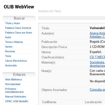
Detalles del Título
Buscar
Título y Autor
Vulnerabil
Palabra Clave General
Título
Palabra Clave por Autor
Anaya Arrie
Autor(es)
Arbeláez C
Autor
Bogotá (Co
Publicación
Tema o Materia
1 CD-ROM ;
Series
Descripción Física
Revistas
Español;
Idioma
Tesis
CD T.MECE
Clasificación(es)
Libros Electrónicos
Sociología
Materia(s)
Avanzada
disertacio
Con carta d
Nota(s)
Buenaventu
Enlaces
Web Biblioteca
No disponib
Normatividad
Préstamo
Consulta e
Objetos Asociados
Interbibliotecario
Manual Solicitudes
OPAC USB Medellín
CodBarras
Localización