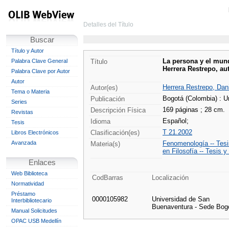
Detalles del Título
Buscar
Título y Autor
La persona y el mund
Palabra Clave General
Título
Herrera Restrepo, au
Palabra Clave por Autor
Autor
Herrera Restrepo, Dani
Autor(es)
Tema o Materia
Bogotá (Colombia) : U
Publicación
Series
169 páginas ; 28 cm.
Descripción Física
Revistas
Español;
Idioma
Tesis
T 21.2002
Clasificación(es)
Libros Electrónicos
Avanzada
Fenomenología -- Tesi
Materia(s)
en Filosofía -- Tesis
Enlaces
Web Biblioteca
CodBarras
Localización
Normatividad
Préstamo
0000105982
Universidad de San
Interbibliotecario
Buenaventura - Sede Bog
Manual Solicitudes
OPAC USB Medellín