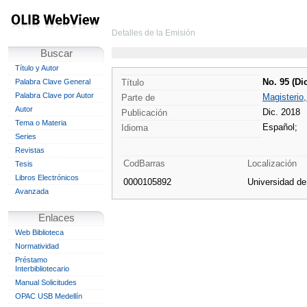
Detalles de la Emisión
Buscar
Título y Autor
No. 95 (Di
Palabra Clave General
Título
Palabra Clave por Autor
Magisterio
Parte de
Autor
Dic. 2018
Publicación
Tema o Materia
Español;
Idioma
Series
Revistas
CodBarras
Localización
Tesis
Libros Electrónicos
0000105892
Universidad d
Avanzada
Enlaces
Web Biblioteca
Normatividad
Préstamo
Interbibliotecario
Manual Solicitudes
OPAC USB Medellín