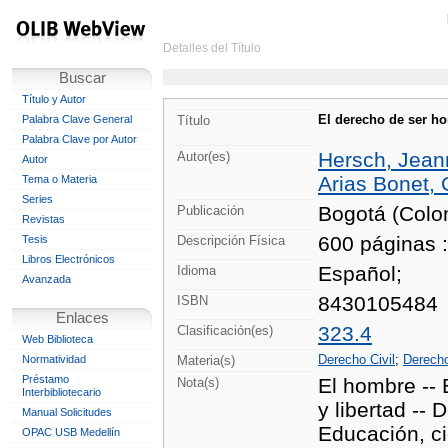
Detalles del Título
Buscar
Título y Autor
El derecho de ser ho
Palabra Clave General
Título
Palabra Clave por Autor
Hersch, Jean
Autor(es)
Autor
Arias Bonet, 
Tema o Materia
Series
Bogotá (Colo
Publicación
Revistas
600 páginas :
Tesis
Descripción Física
Libros Electrónicos
Español;
Idioma
Avanzada
8430105484
ISBN
Enlaces
323.4
Clasificación(es)
Web Biblioteca
Derecho Civil
;
Derech
Normatividad
Materia(s)
Préstamo
El hombre -- E
Nota(s)
Interbibliotecario
y libertad -- 
Manual Solicitudes
Educación, ci
OPAC USB Medellín