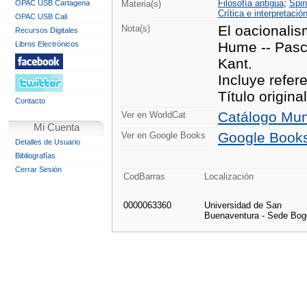
Filosofía antigua
;
Spin
OPAC USB Cartagena
Materia(s)
Crítica e interpretació
OPAC USB Cali
El oacionalis
Nota(s)
Recursos Digitales
Hume -- Pasca
Libros Electrónicos
Kant.
Incluye refere
Título origina
Contacto
Catálogo Mun
Ver en WorldCat
Mi Cuenta
Google Book
Ver en Google Books
Detalles de Usuario
Bibliografías
Cerrar Sesión
CodBarras
Localización
0000063360
Universidad de San
Buenaventura - Sede Bog