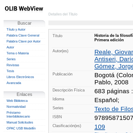
Detalles del Título
Buscar
Título y Autor
Historia de la filoso
Palabra Clave General
Título
Primera edición
Palabra Clave por Autor
Autor
Reale, Giovan
Autor(es)
Tema o Materia
Antiseri, Darí
Series
Gómez, Jorge
Revistas
Tesis
Bogotá (Colo
Publicación
Libros Electrónicos
Pablo, 2008
Avanzada
683 páginas :
Descripción Física
Enlaces
Español;
Idioma
Web Biblioteca
Normatividad
Texto de Filos
Series
Préstamo
9789587150
Interbibliotecario
ISBN
Manual Solicitudes
109
Clasificación(es)
OPAC USB Medellín