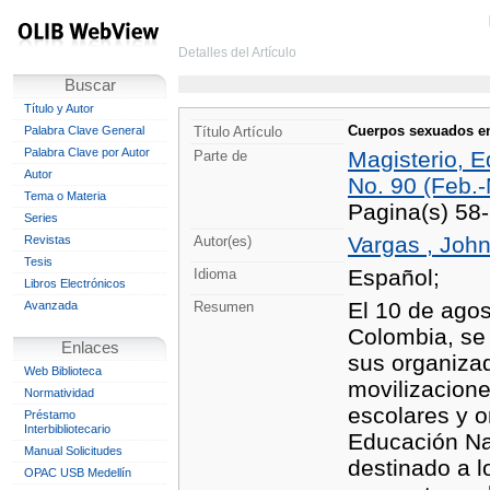
Detalles del Artículo
Buscar
Título y Autor
Cuerpos sexuados en 
Palabra Clave General
Título Artículo
Palabra Clave por Autor
Magisterio, E
Parte de
Autor
No. 90 (Feb.
Tema o Materia
Pagina(s) 58
Series
Vargas , John
Revistas
Autor(es)
Tesis
Español;
Idioma
Libros Electrónicos
El 10 de agos
Avanzada
Resumen
Colombia, se 
Enlaces
sus organizad
Web Biblioteca
movilizacione
Normatividad
escolares y o
Préstamo
Interbibliotecario
Educación Nac
Manual Solicitudes
destinado a l
OPAC USB Medellín