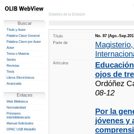
Detalles de la Emisión
Buscar
Título y Autor
No. 87 (Ago.-Sep.201
Palabra Clave General
Título
Palabra Clave por Autor
Magisterio
Parte de
Autor
Internacion
Tema o Materia
Series
Educación 
Artículos
Revistas
Tesis
ojos de tr
Libros Electrónicos
Ordóñez Ca
Avanzada
08-12
Enlaces
Web Biblioteca
Normatividad
Por la gen
Préstamo
Interbibliotecario
jóvenes y 
Manual Solicitudes
comprensi
OPAC USB Medellín