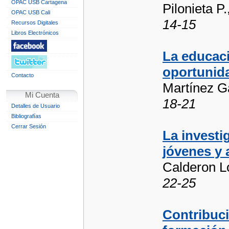
OPAC USB Cartagena
Pilonieta P
OPAC USB Cali
14-15
Recursos Digitales
Libros Electrónicos
La educaci
oportunida
Contacto
Martínez Ga
Mi Cuenta
18-21
Detalles de Usuario
Bibliografías
Cerrar Sesión
La investi
jóvenes y 
Calderon L
22-25
Contribuci