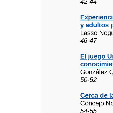
42-44
Experienci
y adultos p
Lasso Nogu
46-47
El juego U
conocimie
González Q
50-52
Cerca de l
Concejo No
54-55