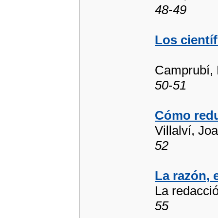
48-49
Los cientí
Camprubí, 
50-51
Cómo reduc
Villalví, Jo
52
La razón, e
La redacci
55