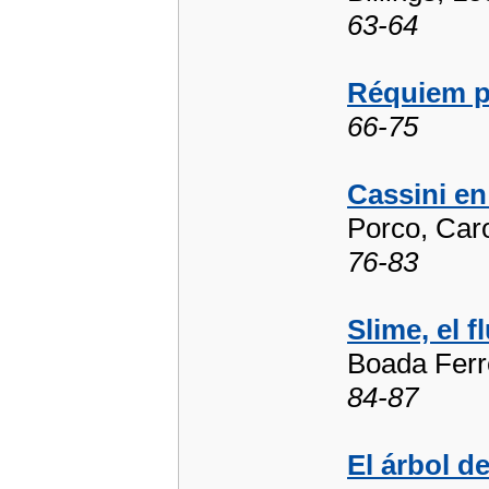
63-64
Réquiem po
66-75
Cassini en
Porco, Car
76-83
Slime, el 
Boada Ferr
84-87
El árbol d