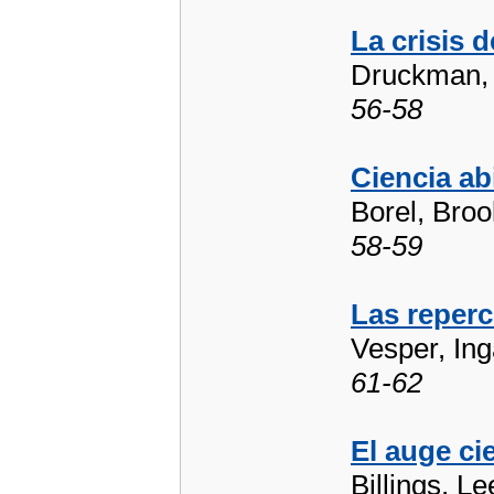
La crisis d
Druckman,
56-58
Ciencia ab
Borel, Bro
58-59
Las reperc
Vesper, In
61-62
El auge ci
Billings, Le