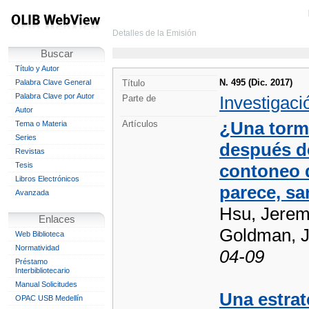
Detalles de la Emisión
Buscar
Título y Autor
N. 495 (Dic. 2017)
Palabra Clave General
Título
Palabra Clave por Autor
Investigaci
Parte de
Autor
¿Una torme
Artículos
Tema o Materia
Series
después d
Revistas
Tesis
contoneo 
Libros Electrónicos
parece, sa
Avanzada
Hsu, Jeremy
Enlaces
Goldman, Ja
Web Biblioteca
Normatividad
04-09
Préstamo
Interbibliotecario
Manual Solicitudes
Una estrat
OPAC USB Medellín