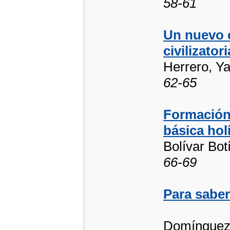
58-61
Un nuevo c
civilizatori
Herrero, Ya
62-65
Formación
básica hol
Bolívar Bot
66-69
Para sabe
Domínguez