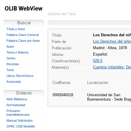
Detalles del Título
Buscar
Título y Autor
Los Derechos del niñ
Palabra Clave General
Título
Palabra Clave por Autor
Los Derechos del niño
Parte de
Autor
Madrid : Altea, 1978
Publicación
Tema o Materia
Español;
Idioma
Series
028.5
Clasificación(es)
Revistas
Cuentos Infantiles
;
De
Materia(s)
Tesis
Libros Electrónicos
Avanzada
CodBarras
Localización
Enlaces
0000046018
Universidad de San
Buenaventura - Sede Bog
Web Biblioteca
Normatividad
Préstamo
Interbibliotecario
Manual Solicitudes
OPAC USB Medellín