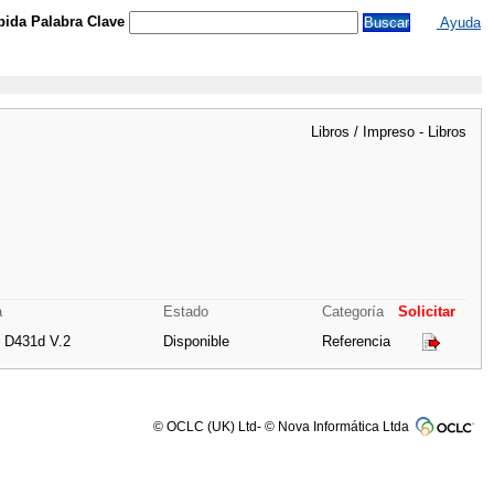
ida Palabra Clave
Ayuda
Libros / Impreso - Libros
a
Estado
Categoría
Solicitar
/ D431d V.2
Disponible
Referencia
© OCLC (UK) Ltd- © Nova Informática Ltda