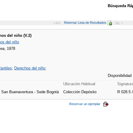
Búsqueda Ráp
Retornar Lista de Resultados
< Ant.
Sig. >
os del niño (V.2)
os del niño
tea, 1978
antiles
;
Derechos del niño
;
Disponibilidad
Ubicación Habitual
Signatur
e San Buenaventura - Sede Bogotá
Colección Depósito
R 028.5 
Reservar un ejemplar