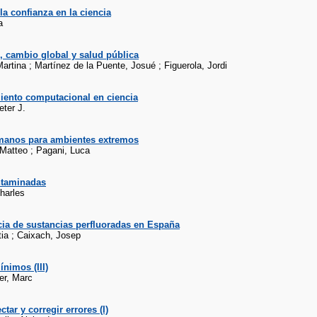
a confianza en la ciencia
a
, cambio global y salud pública
Martina ; Martínez de la Puente, Josué ; Figuerola, Jordi
iento computacional en ciencia
eter J.
anos para ambientes extremos
 Matteo ; Pagani, Luca
taminadas
harles
cia de sustancias perfluoradas en España
tia ; Caixach, Josep
nimos (III)
er, Marc
tar y corregir errores (I)