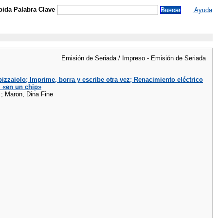
ida Palabra Clave
Ayuda
Emisión de Seriada / Impreso - Emisión de Seriada
 pizzaiolo; Imprime, borra y escribe otra vez; Renacimiento eléctrico
l «en un chip»
 ; Maron, Dina Fine