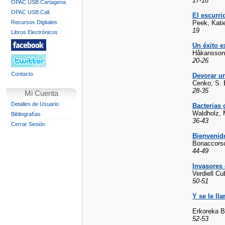
17-18
OPAC USB Cartagena
OPAC USB Cali
El escurri
Recursos Digitales
Peek, Kati
19
Libros Electrónicos
Un éxito e
Håkansson, 
20-26
Contacto
Devorar un
Cenko, S. B
28-35
Mi Cuenta
Detalles de Usuario
Bacterias
Waldholz, 
Bibliografías
36-43
Cerrar Sesión
Bienvenido
Bonaccorso
44-49
Invasores 
Verdiell C
50-51
Y se le ll
Erkoreka B
52-53