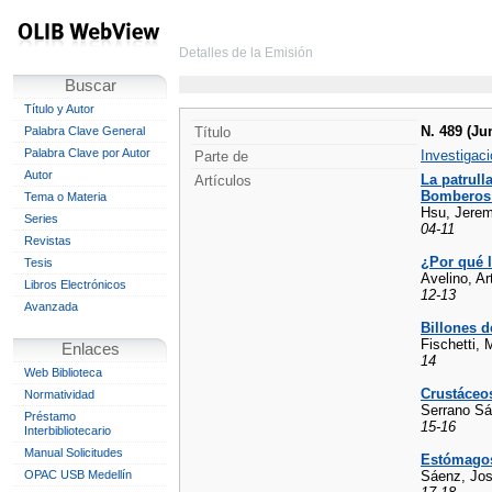
Detalles de la Emisión
Buscar
Título y Autor
N. 489 (Ju
Palabra Clave General
Título
Palabra Clave por Autor
Investigaci
Parte de
Autor
La patrull
Artículos
Bomberos d
Tema o Materia
Hsu, Jerem
Series
04-11
Revistas
¿Por qué l
Tesis
Avelino, Ar
Libros Electrónicos
12-13
Avanzada
Billones d
Fischetti, 
Enlaces
14
Web Biblioteca
Crustáceo
Normatividad
Serrano Sá
Préstamo
15-16
Interbibliotecario
Manual Solicitudes
Estómagos
OPAC USB Medellín
Sáenz, José