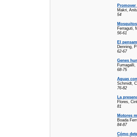
Promover l
Makri, Anit
54
Mosquitos
Ferraguti, 
56-61
El pensam
Denning, P
62-67
Genes hum
Fumagalli,
68-75
Aguas con
Schmidt, C
76-82
La presen
Flores, Cin
81
Motores mí
Boada Ferr
84-87
Cómo detec