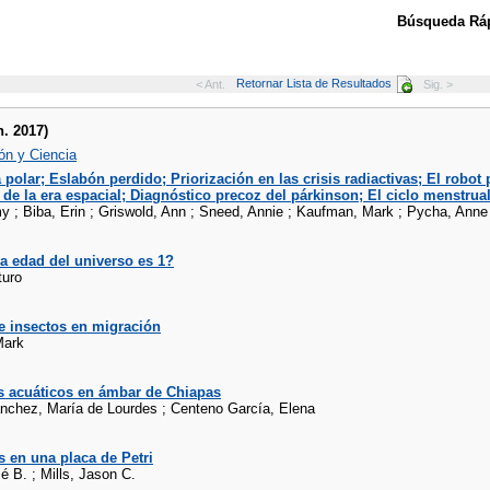
Búsqueda Ráp
Retornar Lista de Resultados
< Ant.
Sig. >
n. 2017)
ón y Ciencia
a polar; Eslabón perdido; Priorización en las crisis radiactivas; El robot
e la era espacial; Diagnóstico precoz del párkinson; El ciclo menstrua
y ; Biba, Erin ; Griswold, Ann ; Sneed, Annie ; Kaufman, Mark ; Pycha, Anne
a edad del universo es 1?
turo
e insectos en migración
Mark
s acuáticos en ámbar de Chiapas
nchez, María de Lourdes ; Centeno García, Elena
 en una placa de Petri
 B. ; Mills, Jason C.