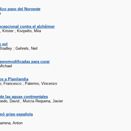
dizo paso del Noroeste
e
xcepcional contra el alzhéimer
Krister ; Kivipelto, Miia
 sol
radley ; Gehrels, Neil
 genomodificadas para curar
Michael
s a Planilandia
, Francesco ; Palermo, Vincenzo
de las aguas continentales
ubedo, David ; Murcia Requena, Javier
amó gripe española
arrena, Anton