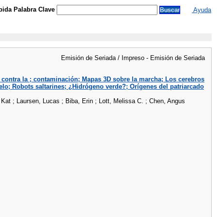
ida Palabra Clave
Ayuda
Emisión de Seriada / Impreso - Emisión de Seriada
 contra la ; contaminación; Mapas 3D sobre la marcha; Los cerebros
elo; Robots saltarines; ¿Hidrógeno verde?; Orígenes del patriarcado
Kat ; Laursen, Lucas ; Biba, Erin ; Lott, Melissa C. ; Chen, Angus