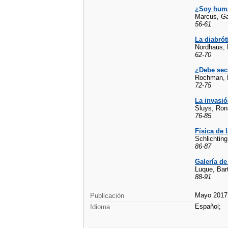
¿Soy hum
Marcus, G
56-61
La diabrót
Nordhaus,
62-70
¿Debe sec
Rochman, 
72-75
La invasió
Sluys, Ron
76-85
Física de 
Schlichtin
86-87
Galería d
Luque, Bar
88-91
Mayo 2017
Publicación
Español;
Idioma