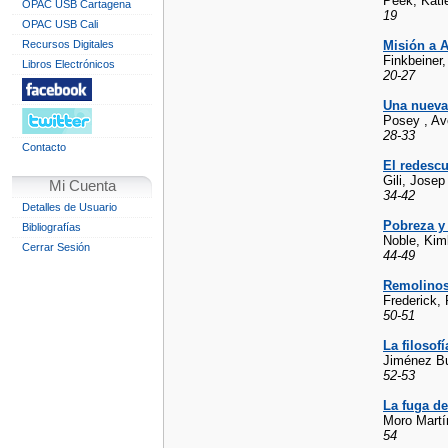
Peek, Kati
OPAC USB Cartagena
19
OPAC USB Cali
Recursos Digitales
Misión a A
Finkbeiner
Libros Electrónicos
20-27
Una nueva
Posey , Ave
28-33
Contacto
El redescu
Gili, Jose
Mi Cuenta
34-42
Detalles de Usuario
Pobreza y 
Bibliografías
Noble, Kim
Cerrar Sesión
44-49
Remolinos
Frederick, 
50-51
La filosof
Jiménez B
52-53
La fuga de
Moro Mart
54