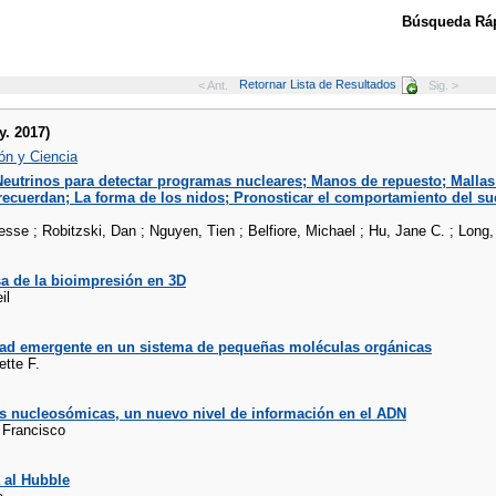
Búsqueda Ráp
Retornar Lista de Resultados
< Ant.
Sig. >
y. 2017)
ón y Ciencia
eutrinos para detectar programas nucleares; Manos de repuesto; Mallas
recuerdan; La forma de los nidos; Pronosticar el comportamiento del su
se ; Robitzski, Dan ; Nguyen, Tien ; Belfiore, Michael ; Hu, Jane C. ; Long, 
a de la bioimpresión en 3D
il
ad emergente en un sistema de pequeñas moléculas orgánicas
ette F.
as nucleosómicas, un nuevo nivel de información en el ADN
 Francisco
 al Hubble