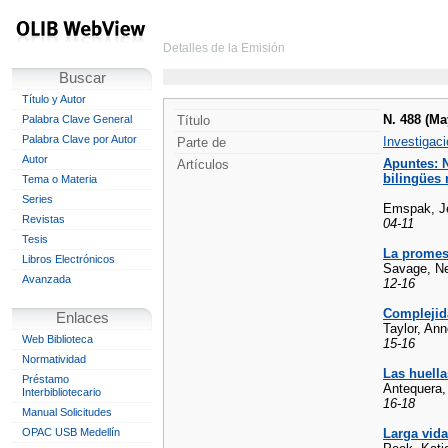
Detalles de la Emisión
Buscar
Título y Autor
N. 488 (Ma
Palabra Clave General
Título
Palabra Clave por Autor
Investigaci
Parte de
Autor
Apuntes: N
Artículos
bilingües 
Tema o Materia
Series
Emspak, Jes
Revistas
04-11
Tesis
La promes
Libros Electrónicos
Savage, Ne
Avanzada
12-16
Complejid
Enlaces
Taylor, Ann
Web Biblioteca
15-16
Normatividad
Las huell
Préstamo
Antequera,
Interbibliotecario
16-18
Manual Solicitudes
OPAC USB Medellín
Larga vida