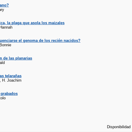
ano?
ary
ica, la plaga que asola los maizales
 Hannah
uenciarse el genoma de los recién nacidos?
Bonnie
n de las planarias
ald
las telarañas
g, H. Joachim
e grabados
tolo
Disponibilidad