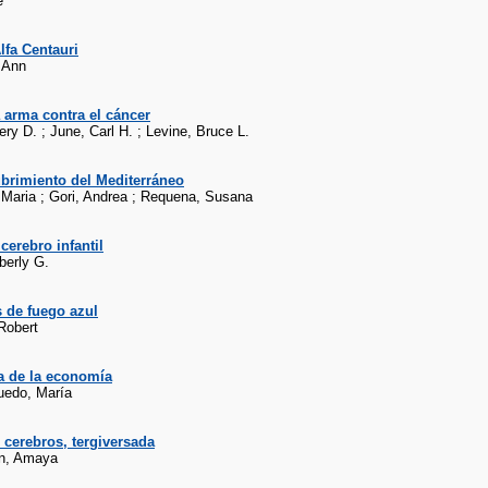
e
lfa Centauri
, Ann
 arma contra el cáncer
ry D. ; June, Carl H. ; Levine, Bruce L.
brimiento del Mediterráneo
p Maria ; Gori, Andrea ; Requena, Susana
cerebro infantil
berly G.
 de fuego azul
Robert
ía de la economía
uedo, María
 cerebros, tergiversada
ín, Amaya