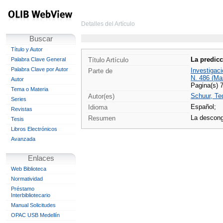
Detalles del Artículo
Buscar
Título y Autor
La predicc
Palabra Clave General
Título Artículo
Palabra Clave por Autor
Investigaci
Parte de
N. 486 (Ma
Autor
Pagina(s) 
Tema o Materia
Schuur, Ted
Autor(es)
Series
Español;
Idioma
Revistas
La descong
Resumen
Tesis
Libros Electrónicos
Avanzada
Enlaces
Web Biblioteca
Normatividad
Préstamo
Interbibliotecario
Manual Solicitudes
OPAC USB Medellín