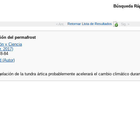
Búsqueda Ráp
Retornar Lista de Resultados
< Ant.
Sig. >
ión del permafrost
ón y Ciencia
r. 2017)
78-84
 (Autor)
elación de la tundra ártica probablemente acelerará el cambio climático dura