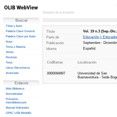
Detalles de la Emisión
Buscar
Título y Autor
Vol. 19 n.3 (Sep.-Dic
Palabra Clave General
Título
Palabra Clave por Autor
Educación y Educado
Parte de
Autor
Septiembre - Diciemb
Publicación
Tema o Materia
Español;
Idioma
Series
Revistas
CodBarras
Localización
Tesis
Libros Electrónicos
Avanzada
0000094897
Universidad de San
Buenaventura - Sede Bog
Enlaces
Web Biblioteca
Normatividad
Préstamo
Interbibliotecario
Manual Solicitudes
OPAC USB Medellín