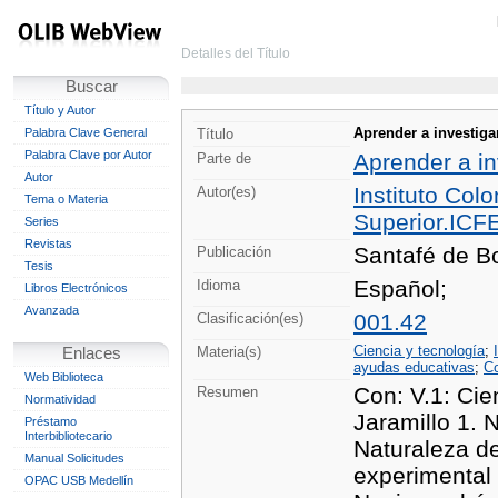
Detalles del Título
Buscar
Título y Autor
Aprender a investigar
Palabra Clave General
Título
Palabra Clave por Autor
Aprender a in
Parte de
Autor
Instituto Col
Autor(es)
Tema o Materia
Superior.ICFE
Series
Revistas
Santafé de Bo
Publicación
Tesis
Español;
Idioma
Libros Electrónicos
Avanzada
001.42
Clasificación(es)
Ciencia y tecnología
;
Materia(s)
Enlaces
ayudas educativas
;
Co
Web Biblioteca
Con: V.1: Cie
Resumen
Normatividad
Jaramillo 1. N
Préstamo
Interbibliotecario
Naturaleza de
Manual Solicitudes
experimental 
OPAC USB Medellín