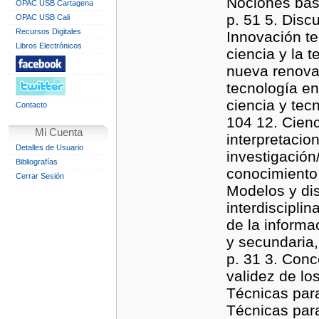
Nociones bási
OPAC USB Cartagena
p. 51 5. Disc
OPAC USB Cali
Recursos Digitales
Innovación te
Libros Electrónicos
ciencia y la t
nueva renovac
tecnología en
ciencia y tec
Contacto
104 12. Cienc
Mi Cuenta
interpretacion
Detalles de Usuario
investigació
Bibliografías
conocimiento c
Cerrar Sesión
Modelos y dis
interdisciplin
de la inform
y secundaria,
p. 31 3. Conc
validez de lo
Técnicas para
Técnicas para