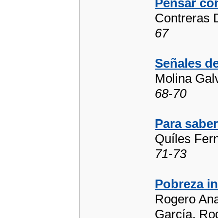
Pensar con
Contreras 
67
Señales de
Molina Gal
68-70
Para sabe
Quíles Fer
71-73
Pobreza in
Rogero Ana
García, Rod