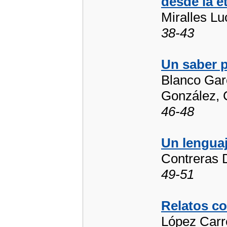
desde la é
Miralles Lu
38-43
Un saber p
Blanco Garc
González, 
46-48
Un lenguaj
Contreras 
49-51
Relatos co
López Carr