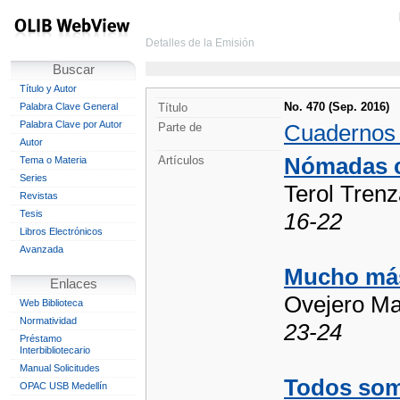
Detalles de la Emisión
Buscar
Título y Autor
No. 470 (Sep. 2016)
Palabra Clave General
Título
Palabra Clave por Autor
Cuadernos
Parte de
Autor
Nómadas c
Artículos
Tema o Materia
Series
Terol Tren
Revistas
Tesis
16-22
Libros Electrónicos
Avanzada
Mucho más
Enlaces
Ovejero Ma
Web Biblioteca
Normatividad
23-24
Préstamo
Interbibliotecario
Manual Solicitudes
Todos som
OPAC USB Medellín