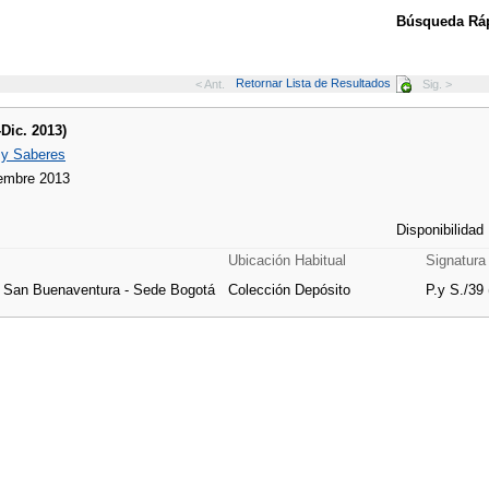
Búsqueda Ráp
Retornar Lista de Resultados
< Ant.
Sig. >
-Dic. 2013)
 y Saberes
iembre 2013
Disponibilidad
Ubicación Habitual
Signatura
e San Buenaventura - Sede Bogotá
Colección Depósito
P.y S./39