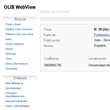
Detalles de la Emisión
Buscar
Título y Autor
N. 39 (Jul.
Palabra Clave General
Título
Palabra Clave por Autor
Pedagogía
Parte de
Autor
Julio - Dic
Publicación
Tema o Materia
Español;
Idioma
Series
Revistas
CodBarras
Localización
Tesis
Libros Electrónicos
0000091735
Universidad d
Avanzada
Enlaces
Web Biblioteca
Normatividad
Préstamo
Interbibliotecario
Manual Solicitudes
OPAC USB Medellín