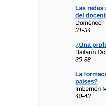
Las redes 
del docent
Domènech C
31-34
¿Una prof
Bailarín Do
35-38
La formaci
países?
Imbernón Mu
40-43