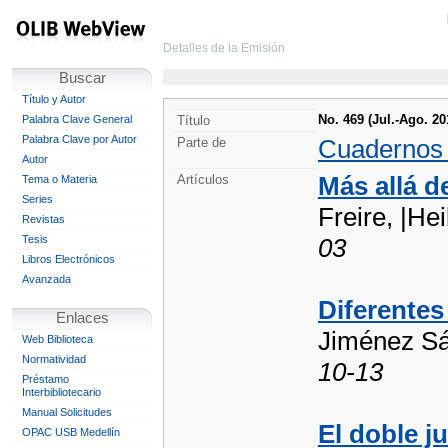
Detalles de la Emisión
Buscar
Título y Autor
No. 469 (Jul.-Ago. 20
Palabra Clave General
Título
Palabra Clave por Autor
Cuadernos
Parte de
Autor
Más allá d
Artículos
Tema o Materia
Series
Freire, |He
Revistas
Tesis
03
Libros Electrónicos
Avanzada
Diferentes
Enlaces
Jiménez Sá
Web Biblioteca
Normatividad
10-13
Préstamo
Interbibliotecario
Manual Solicitudes
El doble j
OPAC USB Medellín