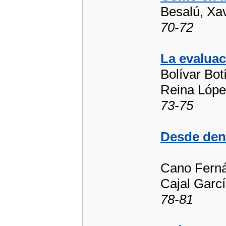
Besalú, Xav
70-72
La evaluac
Bolívar Bot
Reina Lópe
73-75
Desde den
Cano Fernán
Cajal Garcí
78-81