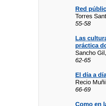
Red públic
Torres San
55-58
Las cultur
práctica d
Sancho Gil
62-65
El día a d
Recio Muñi
66-69
Como en la