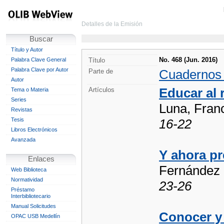
Detalles de la Emisión
Buscar
Título y Autor
No. 468 (Jun. 2016)
Palabra Clave General
Título
Palabra Clave por Autor
Cuadernos
Parte de
Autor
Educar al 
Artículos
Tema o Materia
Series
Luna, Franc
Revistas
Tesis
16-22
Libros Electrónicos
Avanzada
Y ahora pr
Enlaces
Fernández 
Web Biblioteca
Normatividad
23-26
Préstamo
Interbibliotecario
Manual Solicitudes
Conocer y 
OPAC USB Medellín