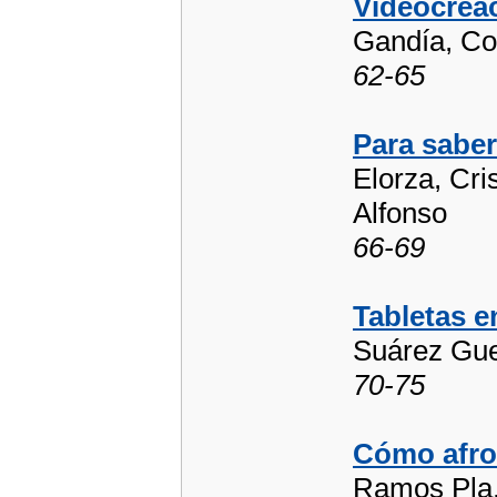
Videocreac
Gandía, Co
62-65
Para sabe
Elorza, Cri
Alfonso
66-69
Tabletas e
Suárez Guer
70-75
Cómo afron
Ramos Pla, 