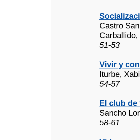
Socializac
Castro Sand
Carballido,
51-53
Vivir y co
Iturbe, Xab
54-57
El club de
Sancho Lon
58-61