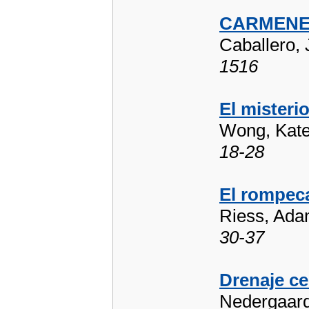
CARMENES,
Caballero, 
1516
El misteri
Wong, Kat
18-28
El rompeca
Riess, Adam
30-37
Drenaje ce
Nedergaard