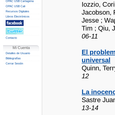
OPAC USB Cartagena
Iozzio, Cor
OPAC USB Cali
Jacobson, 
Recursos Digitales
Libros Electrónicos
Jesse ; Wap
Tim ; Qiu, 
06-11
Contacto
Mi Cuenta
El problem
Detalles de Usuario
universal
Bibliografías
Cerrar Sesión
Quinn, Terr
12
La inocenc
Sastre Jua
13-14