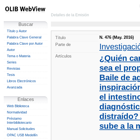
Detalles de la Emisión
Buscar
Título y Autor
N. 476 (May. 2016)
Palabra Clave General
Título
Palabra Clave por Autor
Investigaci
Parte de
Autor
¿Quién car
Artículos
Tema o Materia
Series
sea el pro
Revistas
Tesis
Baile de a
Libros Electrónicos
inspiració
Avanzada
el intesti
Enlaces
diagnóstic
Web Biblioteca
Normatividad
distraído?
Préstamo
Interbibliotecario
sube a la
Manual Solicitudes
OPAC USB Medellín