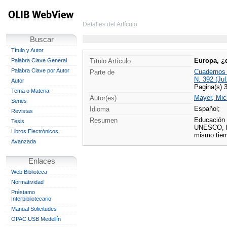
Detalles del Artículo
Buscar
Título y Autor
Europa, ¿q
Palabra Clave General
Título Artículo
Palabra Clave por Autor
Cuadernos
Parte de
N. 392 (Jul
Autor
Pagina(s) 
Tema o Materia
Mayer, Mic
Autor(es)
Series
Español;
Idioma
Revistas
Educación 
Resumen
Tesis
UNESCO, la
Libros Electrónicos
mismo tiem
Avanzada
Enlaces
Web Biblioteca
Normatividad
Préstamo
Interbibliotecario
Manual Solicitudes
OPAC USB Medellín