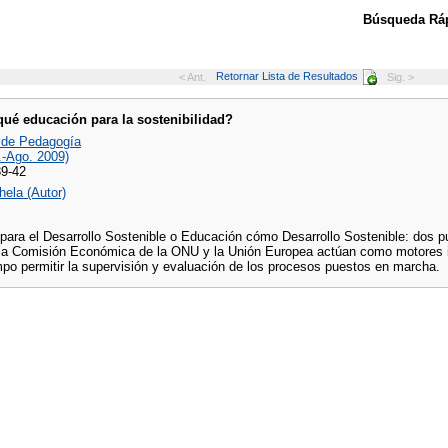
Búsqueda Ráp
Retornar Lista de Resultados
< Ant.
Sig. >
ué educación para la sostenibilidad?
 de Pedagogía
.-Ago. 2009)
39-42
hela (Autor)
para el Desarrollo Sostenible o Educación cómo Desarrollo Sostenible: dos
 Comisión Económica de la ONU y la Unión Europea actúan como motores inte
po permitir la supervisión y evaluación de los procesos puestos en marcha.