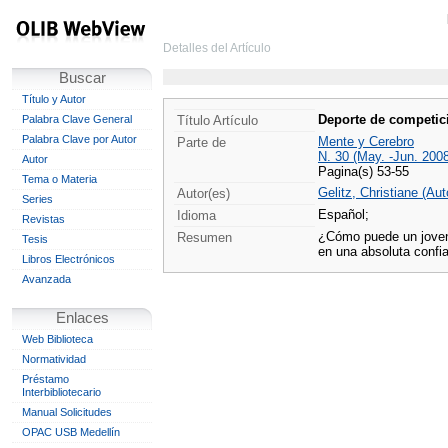
Detalles del Artículo
Buscar
Título y Autor
Deporte de competic
Palabra Clave General
Título Artículo
Palabra Clave por Autor
Mente y Cerebro
Parte de
N. 30 (May. -Jun. 200
Autor
Pagina(s) 53-55
Tema o Materia
Gelitz, Christiane (Aut
Autor(es)
Series
Español;
Idioma
Revistas
¿Cómo puede un joven 
Resumen
Tesis
en una absoluta confia
Libros Electrónicos
Avanzada
Enlaces
Web Biblioteca
Normatividad
Préstamo
Interbibliotecario
Manual Solicitudes
OPAC USB Medellín