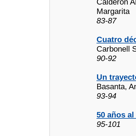
Calderón A
Margarita
83-87
Cuatro dé
Carbonell 
90-92
Un trayec
Basanta, A
93-94
50 años al
95-101