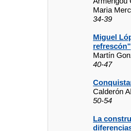
Armengou Ca
Maria Mer
34-39
Miguel Lóp
refrescón"
Martín Gon
40-47
Conquistar
Calderón A
50-54
La constru
diferencia