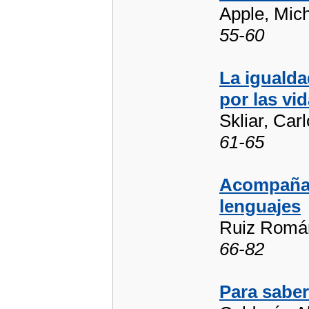
Apple, Mic
55-60
La igualda
por las vi
Skliar, Car
61-65
Acompañar 
lenguajes
Ruiz Román
66-82
Para sabe