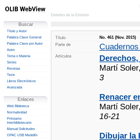
Detalles de la Emisión
Buscar
Título y Autor
No. 461 (Nov. 2015)
Palabra Clave General
Título
Palabra Clave por Autor
Cuadernos
Parte de
Autor
Derechos,
Artículos
Tema o Materia
Series
Martí Soler
Revistas
Tesis
3
Libros Electrónicos
Avanzada
Renacer e
Enlaces
Martí Soler
Web Biblioteca
Normatividad
16-21
Préstamo
Interbibliotecario
Manual Solicitudes
Dibujar la
OPAC USB Medellín