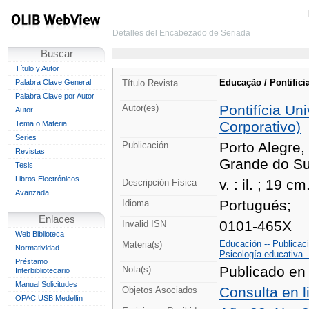
Detalles del Encabezado de Seriada
Buscar
Título y Autor
Educação / Pontifici
Palabra Clave General
Título Revista
Palabra Clave por Autor
Pontifícia Un
Autor(es)
Autor
Corporativo)
Tema o Materia
Series
Porto Alegre, 
Publicación
Revistas
Grande do Su
Tesis
Libros Electrónicos
v. : il. ; 19 cm
Descripción Física
Avanzada
Portugués;
Idioma
Enlaces
0101-465X
Invalid ISN
Web Biblioteca
Educación -- Publicac
Materia(s)
Normatividad
Psicología educativa -
Préstamo
Publicado en 
Nota(s)
Interbibliotecario
Manual Solicitudes
Consulta en l
Objetos Asociados
OPAC USB Medellín