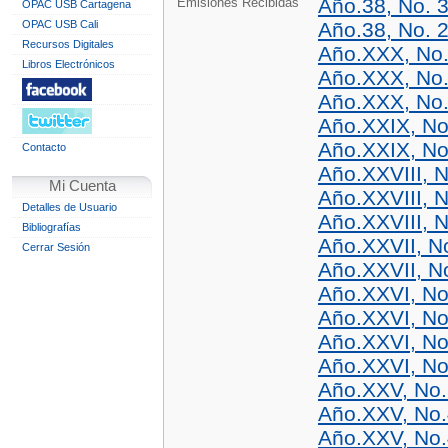
Año.38, No. 3
Emisiones Recibidas
OPAC USB Cartagena
OPAC USB Cali
Año.38, No. 2
Recursos Digitales
Año.XXX, No.
Libros Electrónicos
Año.XXX, No.
Año.XXX, No.
Año.XXIX, No
Año.XXIX, No
Contacto
Año.XXVIII, N
Mi Cuenta
Año.XXVIII, N
Detalles de Usuario
Año.XXVIII, N
Bibliografías
Año.XXVII, N
Cerrar Sesión
Año.XXVII, N
Año.XXVI, No
Año.XXVI, No
Año.XXVI, No
Año.XXVI, No
Año.XXV, No.
Año.XXV, No.
Año.XXV, No.