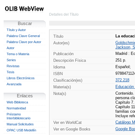
Detalles del Título
Buscar
Título y Autor
La educaci
Palabra Clave General
Título
Palabra Clave por Autor
Goldschmie
Autor(es)
Jackson, S
Autor
Madrid : E
Publicación
Tema o Materia
251 p.
Series
Descripción Física
Revistas
Español;
Idioma
Tesis
978847112
ISBN
Libros Electrónicos
372.218
Clasificación(es)
Avanzada
Educación I
Materia(s)
Contenido. 
Nota(s)
Enlaces
persona cla
Capítulo 7.
Web Biblioteca
Capítulo 11
Normatividad
familias co
Préstamo
Incluye ref
Interbibliotecario
Catálogo M
Ver en WorldCat
Manual Solicitudes
Google Bo
Ver en Google Books
OPAC USB Medellín