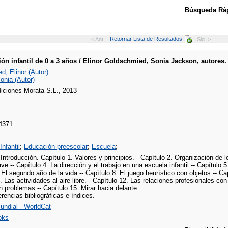
Búsqueda Ráp
Retornar Lista de Resultados
< Ant.
Sig. >
ón infantil de 0 a 3 años / Elinor Goldschmied, Sonia Jackson, autores. 
d, Elinor (Autor)
onia (Autor)
diciones Morata S.L., 2013
4371
nfantil
;
Educación preescolar
;
Escuela
;
Introducción. Capítulo 1. Valores y principios.-- Capítulo 2. Organización de 
ve.-- Capítulo 4. La dirección y el trabajo en una escuela infantil.-- Capítulo 5.
 El segundo año de la vida.-- Capítulo 8. El juego heurístico con objetos.-- Ca
. Las actividades al aire libre.-- Capítulo 12. Las relaciones profesionales co
n problemas.-- Capítulo 15. Mirar hacia delante.
erencias bibliográficas e índices.
undial - WorldCat
oks