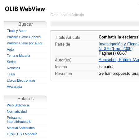
Detalles del Artículo
Buscar
Título y Autor
Combatir la esclerosi
Palabra Clave General
Título Artículo
Palabra Clave por Autor
Investigación y Cienci
Parte de
N. 376 (Ene. 2008)
Autor
Pagina(s) 60-67
Tema o Materia
Aebischer, Patrick (Au
Autor(es)
Series
Español;
Idioma
Revistas
Se han propuesto tera
Resumen
Tesis
Libros Electrónicos
Avanzada
Enlaces
Web Biblioteca
Normatividad
Préstamo
Interbibliotecario
Manual Solicitudes
OPAC USB Medellín